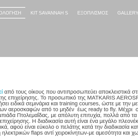
ΟΛΟΓΗΣΗ
KIT SAVANNAH S
ΕΞΟΠΛΙΣΜΟΣ
GALLER
εί
από τους οίκους που αντιπροσωπεύει αποκλειστικά σ
ις της επιχείρησης. Το προσωπικό της MATKARIS AEROSP
ι ειδικά σεμινάρια και training courses, ώστε με την μεγ
ων αεροσκαφών από το μηδέν έως ready to fly. Μέχρι σ
μπιάδα Πτολεμαΐδας, με απόλυτη επιτυχία, πολλά από τ
πιχείρησης. Η διαδικασία αυτή είναι ένα μεγάλο πλεονέκ
κά, αφού είναι εύκολο ο πελάτης κατά την διαδικασία κ
 ηλεκτρικών flaps αντί χειροκίνητων-με αμεσότητα και χω